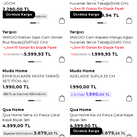
-20CM
Yuvarlak Servis Tabağı(30x6 Cm)
2.290
,
00 TL
Son 10 Günün En Düşük Fiyatı
Ücretsiz Kargo
Ücretsiz Kargo
2.399
,
94 TL
-%
25
3.199
,
92 TL
800 TL ve Üzerine %50 İndirim
Yargıcı
Yargıcı
YARGICI Rattan Saplı Cam Silindir
YARGICI Cam Kapaklı Mango Ağacı
Buz Kovası(21x37x22 Cm)
Yuvarlak Servis Tabağı(22x30 Cm)
Son 10 Günün En Düşük Fiyatı
Son 10 Günün En Düşük Fiyatı
5.599
,
93 TL
1.999
,
95 TL
-%
13
6.399
,
92 TL
-%
38
3.199
,
92 TL
Mudo Home
Mudo Home
EPHESUS KARE PASTA TABAĞI
ADELAIDE SUPLA 33 CM
SETİ 17CM- 6LI
1.990
,
00 TL
1.990
,
00 TL
1.990
,
800 TL ve Üzerine %50 İndirim
00 TL
2 Al 1 Öde!
Qua Home
Qua Home
Qua Home Siena 42 Parça Çatal
Qua Home Kai 42 Parça Çatal Kaşık
Kaşık Bıçak Seti
Bıçak Seti
4.599
,
00 TL
4.599
,
00 TL
Ücretsiz Kargo
3.679
,
3.679
,
20 TL
20 TL
Sepette %20 İndirim
Sepette %20 İndirim