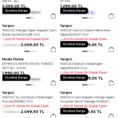
26CM - 6LI
27 CM
2.590
,
00 TL
1.290
,
00 TL
Ücretsiz Kargo
Ücretsiz Kargo
1.290
,
800 TL ve Üzerine %50 İndirim
00 TL
2 Al 1 Öde!
Yargıcı
Yargıcı
YARGICI Mango Ağacı Kapaklı Cam
YARGICI Ayna Yüzeyli Metal Kare
Konik Sürahi(20x28 Cm)
Tepsi(32x32x7 Cm)
Son 10 Günün En Düşük Fiyatı
Son 10 Günün En Düşük Fiyatı
2.099
,
93 TL
Ücretsiz Kargo
2.499
,
95 TL
-%
13
2.399
,
92 TL
-%
38
3.999
,
92 TL
Mudo Home
Yargıcı
EPHESUS WHITE PASTA TABAĞI
YARGICI Rattan Dikdörtgen
SETİ 6LI -20CM
Tepsi(31x41x9 Cm)
1.990
,
00 TL
Son 10 Günün En Düşük Fiyatı
Ücretsiz Kargo
Ücretsiz Kargo
2.999
,
95 TL
-%
38
4.799
,
92 TL
800 TL ve Üzerine %50 İndirim
Yargıcı
Yargıcı
YARGICI Su Sümbülü Dikdörtgen
YARGICI Cam Kapaklı Mango Ağacı
Runner(35x180 Cm)
Yuvarlak Servis Tabağı(41x35x27
Cm)
Son 10 Günün En Düşük Fiyatı
Son 10 Günün En Düşük Fiyatı
2.099
,
93 TL
Ücretsiz Kargo
2.799
,
93 TL
-%
13
2.399
,
92 TL
-%
13
3.199
,
92 TL