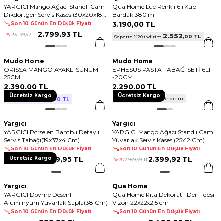
YARGICI Mango Ağacı Standlı Cam
Qua Home Luc Renkli 6lı Kup
Dikdörtgen Servis Kasesi(30x20x18
Bardak 380 ml
Cm)
3.190
,
00 TL
Son 10 Günün En Düşük Fiyatı
2.799
,
93 TL
-%
13
3.199
,
92 TL
2.552
,
00 TL
Sepette %20 İndirim
Mudo Home
Mudo Home
ORISSA MANGO AYAKLI SUNUM
EPHESUS PASTA TABAĞI SETİ 6LI
25CM
-20CM
2.390
,
00 TL
2.290
,
00 TL
Ücretsiz Kargo
Ücretsiz Kargo
2.390
,
800 TL ve Üzerine %50 İndirim
00 TL
2 Al 1 Öde!
Yargıcı
Yargıcı
YARGICI Porselen Bambu Detaylı
YARGICI Mango Ağacı Standlı Cam
Servis Tabağı(19x37x4 Cm)
Yuvarlak Servis Kasesi(25x12 Cm)
Son 10 Günün En Düşük Fiyatı
Son 10 Günün En Düşük Fiyatı
Ücretsiz Kargo
2.999
,
95 TL
2.399
,
92 TL
-%
50
5.999
,
99 TL
-%
20
2.999
,
99 TL
Yargıcı
Qua Home
YARGICI Dövme Desenli
Qua Home Rita Dekoratif Deri Tepsi
Alüminyum Yuvarlak Supla(38 Cm)
Vizon 22x22x2,5 cm
Son 10 Günün En Düşük Fiyatı
Son 10 Günün En Düşük Fiyatı