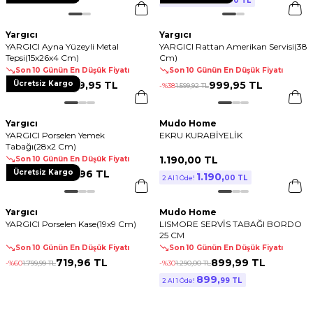
00 TL
2 Al 1 Öde!
Yargıcı
Yargıcı
YARGICI Ayna Yüzeyli Metal
YARGICI Rattan Amerikan Servisi(38
Tepsi(15x26x4 Cm)
Cm)
Son 10 Günün En Düşük Fiyatı
Son 10 Günün En Düşük Fiyatı
Ücretsiz Kargo
1.499
,
95 TL
999
,
95 TL
-%
38
2.399
,
92 TL
-%
38
1.599
,
92 TL
Yargıcı
Mudo Home
YARGICI Porselen Yemek
EKRU KURABİYELİK
Tabağı(28x2 Cm)
1.190
,
00 TL
Son 10 Günün En Düşük Fiyatı
Ücretsiz Kargo
799
,
96 TL
-%
60
1.999
,
99 TL
1.190
,
00 TL
2 Al 1 Öde!
Yargıcı
Mudo Home
YARGICI Porselen Kase(19x9 Cm)
LISMORE SERVİS TABAĞI BORDO
25 CM
Son 10 Günün En Düşük Fiyatı
Son 10 Günün En Düşük Fiyatı
719
,
96 TL
899
,
99 TL
-%
60
1.799
,
99 TL
-%
30
1.290
,
00 TL
899
,
99 TL
2 Al 1 Öde!