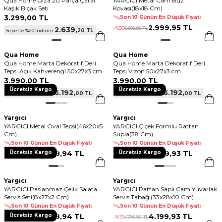
Qua Home Giza 20 Parça Çatal
YARGICI Metal Cam Buz
Kaşık Bıçak Seti
Kovası(18x18 Cm)
3.299
,
00 TL
Son 10 Günün En Düşük Fiyatı
2.999
,
95 TL
-%
50
5.999
,
99 TL
2.639
,
20 TL
Sepette %20 İndirim
Qua Home
Qua Home
Qua Home Marta Dekoratif Deri
Qua Home Marta Dekoratif Deri
Tepsi Açık Kahverengi 50x27x3 cm
Tepsi Vizon 50x27x3 cm
3.990
,
00 TL
3.990
,
00 TL
Ücretsiz Kargo
Ücretsiz Kargo
3.192
,
3.192
,
00 TL
00 TL
Sepette %20 İndirim
Sepette %20 İndirim
Yargıcı
Yargıcı
YARGICI Metal Oval Tepsi(46x20x5
YARGICI Çiçek Formlu Rattan
Cm)
Supla(38 Cm)
Son 10 Günün En Düşük Fiyatı
Son 10 Günün En Düşük Fiyatı
Ücretsiz Kargo
2.399
,
94 TL
Ücretsiz Kargo
2.099
,
93 TL
-%
25
3.199
,
92 TL
-%
13
2.399
,
92 TL
Yargıcı
Yargıcı
YARGICI Paslanmaz Çelik Salata
YARGICI Rattan Saplı Cam Yuvarlak
Servis Seti(8x27x2 Cm)
Servis Tabağı(33x28x10 Cm)
Son 10 Günün En Düşük Fiyatı
Son 10 Günün En Düşük Fiyatı
Ücretsiz Kargo
2.399
,
94 TL
4.199
,
93 TL
-%
25
3.199
,
92 TL
-%
13
4.799
,
92 TL