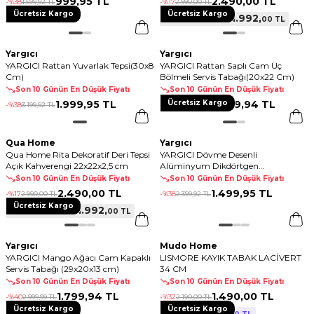
999
,
95 TL
2.490
,
00 TL
-%
38
1.599
,
92 TL
-%
17
2.990
,
00 TL
Ücretsiz Kargo
Ücretsiz Kargo
1.992
,
00 TL
Sepette %20 İndirim
Yargıcı
Yargıcı
YARGICI Rattan Yuvarlak Tepsi(30x8
YARGICI Rattan Saplı Cam Üç
Cm)
Bölmeli Servis Tabağı(20x22 Cm)
Son 10 Günün En Düşük Fiyatı
Son 10 Günün En Düşük Fiyatı
1.999
,
95 TL
Ücretsiz Kargo
3.599
,
94 TL
-%
38
3.199
,
92 TL
-%
25
4.799
,
92 TL
Qua Home
Yargıcı
Qua Home Rita Dekoratif Deri Tepsi
YARGICI Dövme Desenli
Açık Kahverengi 22x22x2,5 cm
Alüminyum Dikdörtgen
Tepsi(23x57x3 Cm)
Son 10 Günün En Düşük Fiyatı
Son 10 Günün En Düşük Fiyatı
2.490
,
00 TL
1.499
,
95 TL
-%
17
2.990
,
00 TL
-%
38
2.399
,
92 TL
Ücretsiz Kargo
1.992
,
00 TL
Sepette %20 İndirim
Yargıcı
Mudo Home
YARGICI Mango Ağacı Cam Kapaklı
LISMORE KAYIK TABAK LACİVERT
Servis Tabağı (29x20x13 cm)
34 CM
Son 10 Günün En Düşük Fiyatı
Son 10 Günün En Düşük Fiyatı
1.799
,
94 TL
1.490
,
00 TL
-%
40
2.999
,
99 TL
-%
32
2.190
,
00 TL
Ücretsiz Kargo
Ücretsiz Kargo
1.490
,