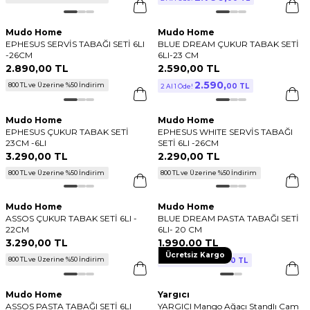
Mudo Home
Mudo Home
EPHESUS SERVİS TABAĞI SETİ 6LI
BLUE DREAM ÇUKUR TABAK SETİ
-26CM
6LI-23 CM
2.890
,
00 TL
2.590
,
00 TL
2.590
,
800 TL ve Üzerine %50 İndirim
00 TL
2 Al 1 Öde!
Mudo Home
Mudo Home
EPHESUS ÇUKUR TABAK SETİ
EPHESUS WHITE SERVİS TABAĞI
23CM -6LI
SETİ 6LI -26CM
3.290
,
00 TL
2.290
,
00 TL
800 TL ve Üzerine %50 İndirim
800 TL ve Üzerine %50 İndirim
Mudo Home
Mudo Home
ASSOS ÇUKUR TABAK SETİ 6LI -
BLUE DREAM PASTA TABAĞI SETİ
22CM
6LI- 20 CM
3.290
,
00 TL
1.990
,
00 TL
Ücretsiz Kargo
1.990
,
800 TL ve Üzerine %50 İndirim
00 TL
2 Al 1 Öde!
Mudo Home
Yargıcı
ASSOS PASTA TABAĞI SETİ 6LI
YARGICI Mango Ağacı Standlı Cam