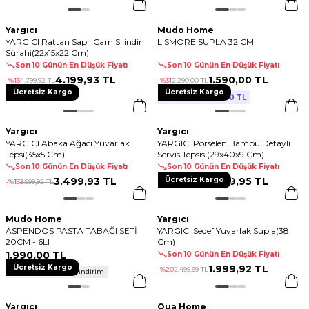
Yargıcı
Mudo Home
YARGICI Rattan Saplı Cam Silindir
LISMORE SUPLA 32 CM
Sürahi(22x15x22 Cm)
Son 10 Günün En Düşük Fiyatı
Son 10 Günün En Düşük Fiyatı
4.199
,
93 TL
1.590
,
00 TL
-%
13
4.799
,
92 TL
-%
31
2.290
,
00 TL
Ücretsiz Kargo
Ücretsiz Kargo
1.590
,
00 TL
2 Al 1 Öde!
Yargıcı
Yargıcı
YARGICI Abaka Ağacı Yuvarlak
YARGICI Porselen Bambu Detaylı
Tepsi(35x5 Cm)
Servis Tepsisi(29x40x9 Cm)
Son 10 Günün En Düşük Fiyatı
Son 10 Günün En Düşük Fiyatı
3.499
,
93 TL
Ücretsiz Kargo
3.999
,
95 TL
-%
13
3.999
,
92 TL
-%
50
7.999
,
99 TL
Mudo Home
Yargıcı
ASPENDOS PASTA TABAĞI SETİ
YARGICI Sedef Yuvarlak Supla(38
20CM - 6LI
Cm)
1.990
,
00 TL
Son 10 Günün En Düşük Fiyatı
Ücretsiz Kargo
1.999
,
92 TL
-%
20
2.499
,
99 TL
800 TL ve Üzerine %50 İndirim
Yargıcı
Qua Home