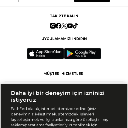
TAKİPTE KALIN
UYGULAMAMIZI İNDİRİN
MÜŞTERİ HİZMETLERİ
FASHFED
Daha iyi bir deneyim için izninizi
istiyoruz
MARKALAR
FashFed olarak, internet sitemizde edindiğiniz
deneyiminizi iyileştirmek, sitemizdeki işlevleri
KOLEKSİYONLAR
kişiselleştirmek ve ilgi alanlarınıza göre özelleştirilmiş
reklam/pazarlama faaliyetleri yürütebilmek için