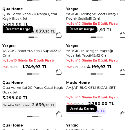
Qua Home
Yargıcı
Qua Home Siena 20 Parça Çatal
YARGICI Pirinç Ve Sedef Detaylı
Kaşık Bıçak Seti
Peynir Seti(5x15 Cm)
3.299
,
00 TL
Son 10 Günün En Düşük Fiyatı
Ücretsiz Kargo
Ücretsiz Kargo
2.799
,
93 TL
-%
13
3.199
,
92 TL
2.639
,
20 TL
Sepette %20 İndirim
Yargıcı
Yargıcı
YARGICI Sedef Yuvarlak Supla(33x2
YARGICI Muz Ağacı Yaprağı
Cm)
Yuvarlak Tepsi(45x12 Cm)
Son 10 Günün En Düşük Fiyatı
Son 10 Günün En Düşük Fiyatı
1.749
,
93 TL
4.199
,
93 TL
-%
13
1.999
,
92 TL
-%
13
4.799
,
92 TL
Qua Home
Mudo Home
Qua Home Kai 20 Parça Çatal Kaşık
AHŞAP BLOK 5'Lİ BIÇAK SETİ
Bıçak Seti
3.299
,
00 TL
Son 10 Günün En Düşük Fiyatı
2.390
,
00 TL
-%
20
2.990
,
00 TL
2.639
,
20 TL
Sepette %20 İndirim
Ücretsiz Kargo
2.390
,
00 TL
2 Al 1 Öde!
Qua Home
Yargıcı