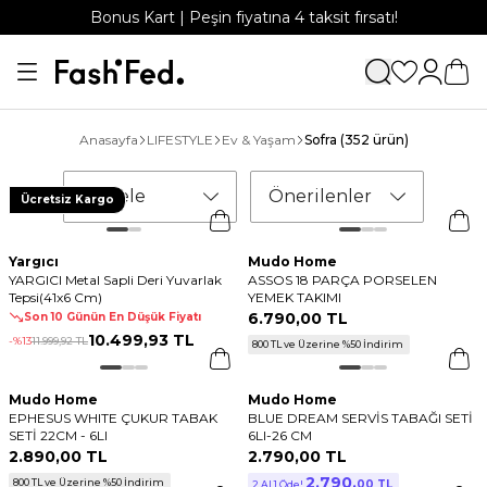
Bonus Kart | Peşin fiyatına 4 taksit fırsatı!
Anasayfa
LIFESTYLE
Ev & Yaşam
Sofra
(352 ürün)
Filtrele
Önerilenler
Ücretsiz Kargo
Yargıcı
Mudo Home
YARGICI Metal Sapli Deri Yuvarlak
ASSOS 18 PARÇA PORSELEN
Tepsi(41x6 Cm)
YEMEK TAKIMI
6.790
,
00 TL
Son 10 Günün En Düşük Fiyatı
10.499
,
93 TL
-%
13
11.999
,
92 TL
800 TL ve Üzerine %50 İndirim
Mudo Home
Mudo Home
EPHESUS WHITE ÇUKUR TABAK
BLUE DREAM SERVİS TABAĞI SETİ
SETİ 22CM - 6LI
6LI-26 CM
2.890
,
00 TL
2.790
,
00 TL
2.790
,
800 TL ve Üzerine %50 İndirim
00 TL
2 Al 1 Öde!