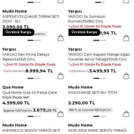
Mudo Home
Yargıcı
ASPENDOS ÇUKUR TABAK SETİ
YARGICI Su Sümbülü
21CM - 6LI
Runner(35x180 Cm)
3.090
,
00 TL
Son 10 Günün En Düşük Fiyatı
Ücretsiz Kargo
Ücretsiz Kargo
1.799
,
94 TL
-%
25
2.399
,
92 TL
800 TL ve Üzerine %50 İndirim
Yargıcı
Yargıcı
YARGICI Deri Pirinç Detaylı
YARGICI Cam Kapaklı Mango Ağacı
Tepsi(42x33x5 Cm)
Yuvarlak Servis Tabağı(30x15 Cm)
Son 10 Günün En Düşük Fiyatı
Son 10 Günün En Düşük Fiyatı
8.999
,
94 TL
3.499
,
93 TL
-%
40
14.999
,
99 TL
-%
13
3.999
,
92 TL
Qua Home
Mudo Home
Qua Home Giza 42 Parça Çatal
ASSOS KASE SETİ 6LI- 17CM
Kaşık Bıçak Seti
4.599
,
00 TL
2.290
,
00 TL
3.679
,
800 TL ve Üzerine %50 İndirim
20 TL
Sepette %20 İndirim
Mudo Home
Mudo Home
ASPENDOS SERVİS TABAĞI SETİ
ADELAIDE KARE SERVİS TABAĞI