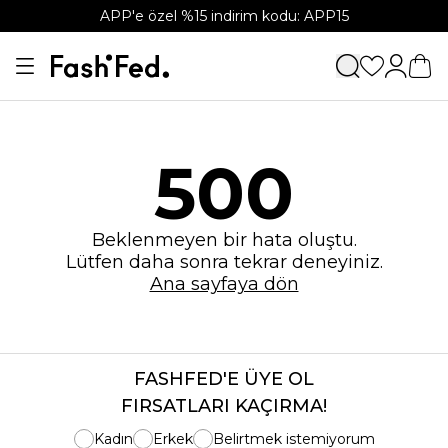
APP'e özel %15 indirim kodu: APP15
500
Beklenmeyen bir hata oluştu.
Lütfen daha sonra tekrar deneyiniz.
Ana sayfaya dön
FASHFED'E ÜYE OL
FIRSATLARI KAÇIRMA!
Kadın
Erkek
Belirtmek istemiyorum