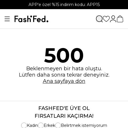
APP'e özel %15 indirim kodu: APP15
500
Beklenmeyen bir hata oluştu.
Lütfen daha sonra tekrar deneyiniz.
Ana sayfaya dön
FASHFED'E ÜYE OL
FIRSATLARI KAÇIRMA!
Kadın
Erkek
Belirtmek istemiyorum