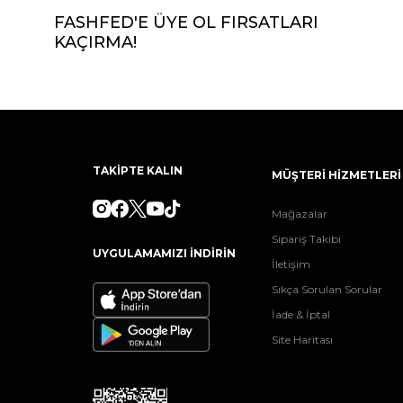
FASHFED'E ÜYE OL FIRSATLARI
KAÇIRMA!
TAKİPTE KALIN
MÜŞTERİ HİZMETLERİ
Mağazalar
Sipariş Takibi
UYGULAMAMIZI İNDİRİN
İletişim
Sıkça Sorulan Sorular
İade & İptal
Site Haritası