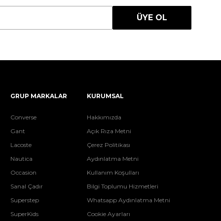
ÜYE OL
GRUP MARKALAR
KURUMSAL
Converse
Hakkımızda
Gant
Açık Rıza Metni
Lacoste
Çerez Politikası
Nautica
Aydınlatma Metni
Occasion
Kullanım Koşulları
Sanal Çadır
Bilgi Toplumu Hizmetleri
Superstep
Whatsapp Aydınlatma Metni
SuperKids
Cookie Ayarları