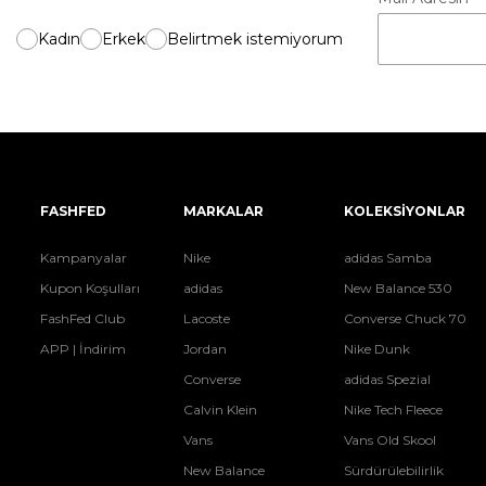
Kadın
Erkek
Belirtmek istemiyorum
FASHFED
MARKALAR
KOLEKSİYONLAR
Kampanyalar
Nike
adidas Samba
Kupon Koşulları
adidas
New Balance 530
FashFed Club
Lacoste
Converse Chuck 70
APP | İndirim
Jordan
Nike Dunk
Converse
adidas Spezial
Calvin Klein
Nike Tech Fleece
Vans
Vans Old Skool
New Balance
Sürdürülebilirlik