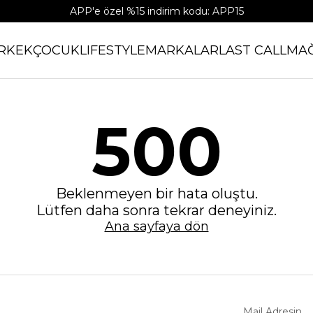
APP'e özel %15 indirim kodu: APP15
RKEK
ÇOCUK
LIFESTYLE
MARKALAR
LAST CALL
MA
500
Beklenmeyen bir hata oluştu.
Lütfen daha sonra tekrar deneyiniz.
Ana sayfaya dön
Mail Adresin