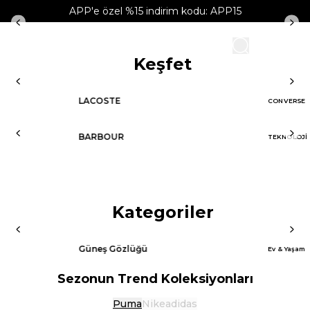
Bonus Kart | Peşin fiyatına 4 taksit fırsatı!
APP'e özel %15 indirim kodu: APP15
Keşfet
LACOSTE
CONVERSE
BARBOUR
TEKNOLOJİ
Kategoriler
Güneş Gözlüğü
Ev & Yaşam
Sezonun Trend Koleksiyonları
Puma
Nike
adidas