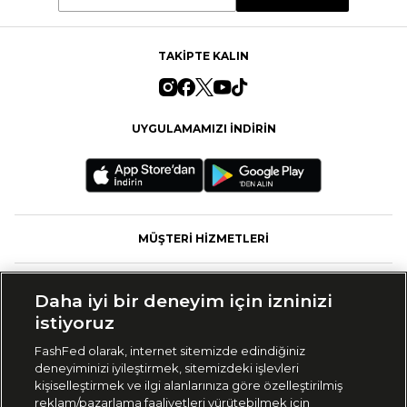
TAKİPTE KALIN
UYGULAMAMIZI İNDİRİN
MÜŞTERİ HİZMETLERİ
FASHFED
Daha iyi bir deneyim için izninizi
istiyoruz
MARKALAR
FashFed olarak, internet sitemizde edindiğiniz
deneyiminizi iyileştirmek, sitemizdeki işlevleri
KOLEKSİYONLAR
kişiselleştirmek ve ilgi alanlarınıza göre özelleştirilmiş
reklam/pazarlama faaliyetleri yürütebilmek için