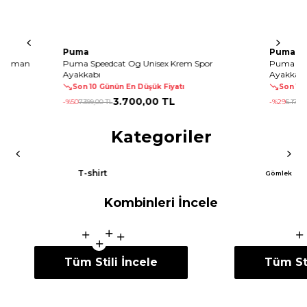
Puma
Puma
trenman
Puma Speedcat Og Unisex Krem Spor
Puma Spe
Ayakkabı
Ayakkabı
Son 10 Günün En Düşük Fiyatı
Son 10 
3.700
,
00 TL
-%
50
7.399
,
00 TL
-%
29
5.179
,
0
Kategoriler
T-shirt
Gömlek
Kombinleri İncele
Tüm Stili İncele
Tüm Sti