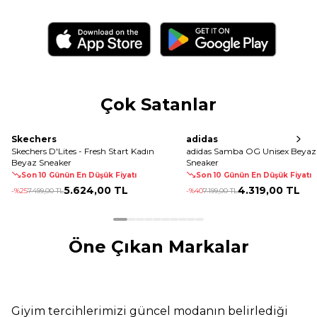
Çok Satanlar
Skechers
adidas
Skechers D'Lites - Fresh Start Kadın
adidas Samba OG Unisex Beyaz
Beyaz Sneaker
Sneaker
Son 10 Günün En Düşük Fiyatı
Son 10 Günün En Düşük Fiyatı
5.624
,
00 TL
4.319
,
00 TL
-%
25
7.499
,
00 TL
-%
40
7.199
,
00 TL
Öne Çıkan Markalar
Giyim tercihlerimizi güncel modanın belirlediği