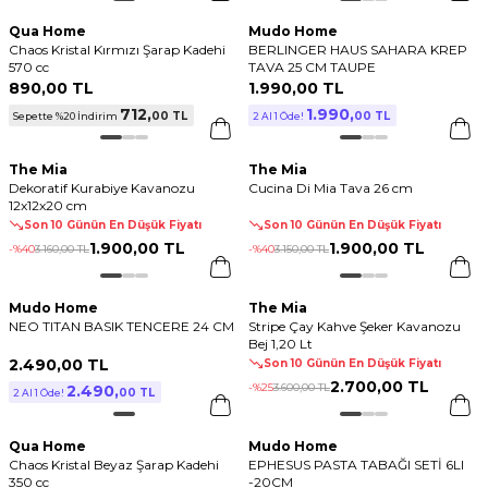
Qua Home
Mudo Home
Chaos Kristal Kırmızı Şarap Kadehi
BERLINGER HAUS SAHARA KREP
570 cc
TAVA 25 CM TAUPE
890
,
00 TL
1.990
,
00 TL
712
,
1.990
,
00 TL
00 TL
Sepette %20 İndirim
2 Al 1 Öde!
The Mia
The Mia
Dekoratif Kurabiye Kavanozu
Cucina Di Mia Tava 26 cm
12x12x20 cm
Son 10 Günün En Düşük Fiyatı
Son 10 Günün En Düşük Fiyatı
1.900
,
00 TL
1.900
,
00 TL
-%
40
3.160
,
00 TL
-%
40
3.150
,
00 TL
Mudo Home
The Mia
NEO TITAN BASIK TENCERE 24 CM
Stripe Çay Kahve Şeker Kavanozu
Bej 1,20 Lt
2.490
,
00 TL
Son 10 Günün En Düşük Fiyatı
2.700
,
00 TL
-%
25
3.600
,
00 TL
2.490
,
00 TL
2 Al 1 Öde!
Qua Home
Mudo Home
Chaos Kristal Beyaz Şarap Kadehi
EPHESUS PASTA TABAĞI SETİ 6LI
350 cc
-20CM