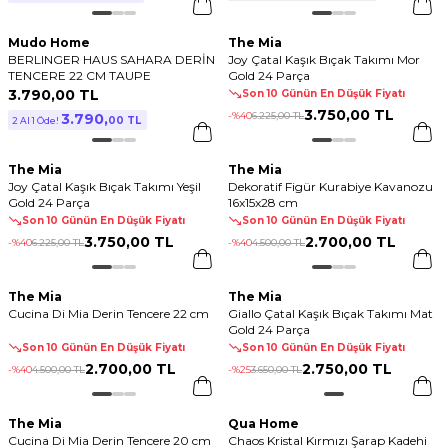
Mudo Home
The Mia
BERLINGER HAUS SAHARA DERİN
Joy Çatal Kaşık Bıçak Takımı Mor
TENCERE 22 CM TAUPE
Gold 24 Parça
3.790
,
00 TL
Son 10 Günün En Düşük Fiyatı
3.750
,
00 TL
-%
40
6.225
,
00 TL
3.790
,
00 TL
2 Al 1 Öde!
The Mia
The Mia
Joy Çatal Kaşık Bıçak Takımı Yeşil
Dekoratif Figür Kurabiye Kavanozu
Gold 24 Parça
16x15x28 cm
Son 10 Günün En Düşük Fiyatı
Son 10 Günün En Düşük Fiyatı
3.750
,
00 TL
2.700
,
00 TL
-%
40
6.225
,
00 TL
-%
40
4.500
,
00 TL
The Mia
The Mia
Cucina Di Mia Derin Tencere 22 cm
Giallo Çatal Kaşık Bıçak Takımı Mat
Gold 24 Parça
Son 10 Günün En Düşük Fiyatı
Son 10 Günün En Düşük Fiyatı
2.700
,
00 TL
2.750
,
00 TL
-%
40
4.500
,
00 TL
-%
25
3.650
,
00 TL
The Mia
Qua Home
Cucina Di Mia Derin Tencere 20 cm
Chaos Kristal Kırmızı Şarap Kadehi