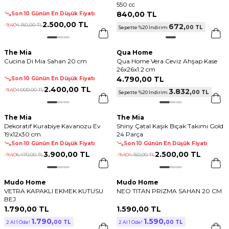
550 cc
840
,
00 TL
Son 10 Günün En Düşük Fiyatı
2.500
,
00 TL
-%
40
4.150
,
00 TL
672
,
00 TL
Sepette %20 İndirim
The Mia
Qua Home
Cucina Di Mia Sahan 20 cm
Qua Home Vera Ceviz Ahşap Kase
26x26x1.2 cm
4.790
,
00 TL
Son 10 Günün En Düşük Fiyatı
2.400
,
00 TL
-%
40
4.000
,
00 TL
3.832
,
00 TL
Sepette %20 İndirim
The Mia
The Mia
Dekoratif Kurabiye Kavanozu Ev
Shiny Çatal Kaşık Bıçak Takımı Gold
19x12x30 cm
24 Parça
Son 10 Günün En Düşük Fiyatı
Son 10 Günün En Düşük Fiyatı
3.900
,
00 TL
2.500
,
00 TL
-%
40
6.470
,
00 TL
-%
40
4.150
,
00 TL
Mudo Home
Mudo Home
VETRA KAPAKLI EKMEK KUTUSU
NEO TITAN PRIZMA SAHAN 20 CM
BEJ
1.790
,
00 TL
1.590
,
00 TL
1.790
,
1.590
,
00 TL
00 TL
2 Al 1 Öde!
2 Al 1 Öde!