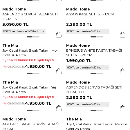
Mudo Home
Mudo Home
ASPENDOS ÇUKUR TABAK SETİ
ASSOS KASE SETİ 6LI- 17CM
21CM - 6LI
3.090
,
00 TL
2.290
,
00 TL
800 TL ve Üzerine %50 İndirim
800 TL ve Üzerine %50 İndirim
The Mia
Mudo Home
Joy Çatal Kaşık Bıçak Takımı Mor
EPHESUS WHITE PASTA TABAĞI
Gold 36 Parça
SETİ 6LI -20CM
1.990
,
00 TL
Son 10 Günün En Düşük Fiyatı
4.950
,
00 TL
-%
40
8.200
,
00 TL
800 TL ve Üzerine %50 İndirim
The Mia
Mudo Home
Joy Çatal Kaşık Bıçak Takımı Yeşil
ASPENDOS SERVİS TABAĞI SETİ
Gold 36 Parça
26CM - 6LI
2.590
,
00 TL
Son 10 Günün En Düşük Fiyatı
4.950
,
00 TL
-%
40
8.200
,
00 TL
800 TL ve Üzerine %50 İndirim
Mudo Home
The Mia
ADELAIDE KARE SERVİS TABAĞI
Joy Çatal Kaşık Bıçak Takımı Pembe
27 CM
Gold 24 Parça