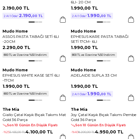
6LI- 20 CM
2.190
,
00 TL
1.990
,
00 TL
2.190
,
1.990
,
00 TL
00 TL
2 Al 1 Öde!
2 Al 1 Öde!
Mudo Home
Mudo Home
ASSOS PASTA TABAĞI SETİ 6LI
EPHESUS KARE PASTA TABAĞI
-20CM
SETİ 17CM- 6LI
2.290
,
00 TL
1.990
,
00 TL
800 TL ve Üzerine %50 İndirim
800 TL ve Üzerine %50 İndirim
Mudo Home
Mudo Home
EPHESUS WHITE KASE SETİ 6LI
ADELAIDE SUPLA 33 CM
-17CM
1.990
,
00 TL
1.990
,
00 TL
1.990
,
800 TL ve Üzerine %50 İndirim
00 TL
2 Al 1 Öde!
The Mia
The Mia
Giallo Çatal Kaşık Bıçak Takımı Mat
Joy Çatal Kaşık Bıçak Takımı Pembe
Gold 36 Parça
Gold 36 Parça
Son 10 Günün En Düşük Fiyatı
Son 10 Günün En Düşük Fiyatı
4.100
,
00 TL
4.950
,
00 TL
-%
25
5.455
,
00 TL
-%
40
8.200
,
00 TL