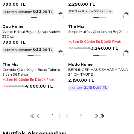
790
,
00 TL
2.290
,
00 TL
632
,
800 TL ve Üzerine %50 İndirim
00 TL
Sepette %20 İndirim
Qua Home
The Mia
Yvette Kristal Beyaz Şarap Kadehi
Stripe Mutfak Çöp Kovası Bej 24 Lt
330 cc
790
,
00 TL
Son 10 Günün En Düşük Fiyatı
3.240
,
00 TL
-%
25
4.300
,
00 TL
632
,
00 TL
Sepette %20 İndirim
The Mia
Mudo Home
Comida Çatal Kaşık Bıçak Takımı
BERLINGER HAUS SAHARA TAVA
Siyah 36 Parça
24 CM TAUPE
2.190
,
00 TL
Son 10 Günün En Düşük Fiyatı
4.000
,
00 TL
-%
40
6.640
,
00 TL
2.190
,
00 TL
2 Al 1 Öde!
...
1
2
3
5
Mutfak Aksesuarları