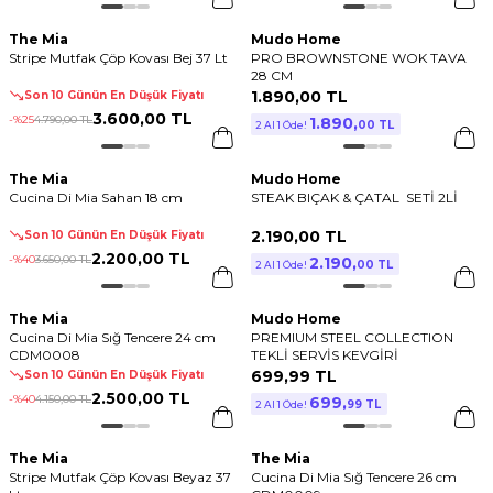
The Mia
Mudo Home
Stripe Mutfak Çöp Kovası Bej 37 Lt
PRO BROWNSTONE WOK TAVA
28 CM
1.890
,
00 TL
Son 10 Günün En Düşük Fiyatı
3.600
,
00 TL
-%
25
4.790
,
00 TL
1.890
,
00 TL
2 Al 1 Öde!
The Mia
Mudo Home
Cucina Di Mia Sahan 18 cm
STEAK BIÇAK & ÇATAL SETİ 2Lİ
2.190
,
00 TL
Son 10 Günün En Düşük Fiyatı
2.200
,
00 TL
-%
40
3.650
,
00 TL
2.190
,
00 TL
2 Al 1 Öde!
The Mia
Mudo Home
Cucina Di Mia Sığ Tencere 24 cm
PREMIUM STEEL COLLECTION
CDM0008
TEKLİ SERVİS KEVGİRİ
699
,
99 TL
Son 10 Günün En Düşük Fiyatı
2.500
,
00 TL
-%
40
4.150
,
00 TL
699
,
99 TL
2 Al 1 Öde!
The Mia
The Mia
Stripe Mutfak Çöp Kovası Beyaz 37
Cucina Di Mia Sığ Tencere 26 cm