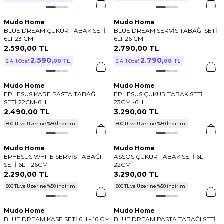
Mudo Home
Mudo Home
BLUE DREAM ÇUKUR TABAK SETİ
BLUE DREAM SERVİS TABAĞI SETİ
6LI-23 CM
6LI-26 CM
2.590
,
00 TL
2.790
,
00 TL
2.590
,
2.790
,
00 TL
00 TL
2 Al 1 Öde!
2 Al 1 Öde!
Mudo Home
Mudo Home
EPHESUS KARE PASTA TABAĞI
EPHESUS ÇUKUR TABAK SETİ
SETİ 22CM-6LI
23CM -6LI
2.490
,
00 TL
3.290
,
00 TL
800 TL ve Üzerine %50 İndirim
800 TL ve Üzerine %50 İndirim
Mudo Home
Mudo Home
EPHESUS WHITE SERVİS TABAĞI
ASSOS ÇUKUR TABAK SETİ 6LI -
SETİ 6LI -26CM
22CM
2.290
,
00 TL
3.290
,
00 TL
800 TL ve Üzerine %50 İndirim
800 TL ve Üzerine %50 İndirim
Mudo Home
Mudo Home
BLUE DREAM KASE SETİ 6LI - 16 CM
BLUE DREAM PASTA TABAĞI SETİ