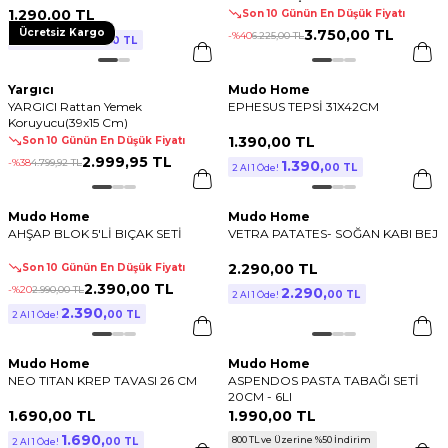
1.290
,
00 TL
Son 10 Günün En Düşük Fiyatı
Ücretsiz Kargo
3.750
,
00 TL
-%
40
6.225
,
00 TL
1.290
,
00 TL
2 Al 1 Öde!
Yargıcı
Mudo Home
YARGICI Rattan Yemek
EPHESUS TEPSİ 31X42CM
Koruyucu(39x15 Cm)
1.390
,
00 TL
Son 10 Günün En Düşük Fiyatı
2.999
,
95 TL
-%
38
4.799
,
92 TL
1.390
,
00 TL
2 Al 1 Öde!
Mudo Home
Mudo Home
AHŞAP BLOK 5'Lİ BIÇAK SETİ
VETRA PATATES- SOĞAN KABI BEJ
2.290
,
00 TL
Son 10 Günün En Düşük Fiyatı
2.390
,
00 TL
-%
20
2.990
,
00 TL
2.290
,
00 TL
2 Al 1 Öde!
2.390
,
00 TL
2 Al 1 Öde!
Mudo Home
Mudo Home
NEO TITAN KREP TAVASI 26 CM
ASPENDOS PASTA TABAĞI SETİ
20CM - 6LI
1.690
,
00 TL
1.990
,
00 TL
1.690
,
800 TL ve Üzerine %50 İndirim
00 TL
2 Al 1 Öde!