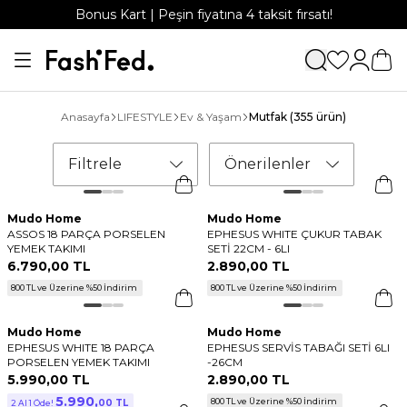
Bonus Kart | Peşin fiyatına 4 taksit fırsatı!
Anasayfa
LIFESTYLE
Ev & Yaşam
Mutfak
(355 ürün)
Filtrele
Önerilenler
Mudo Home
Mudo Home
ASSOS 18 PARÇA PORSELEN
EPHESUS WHITE ÇUKUR TABAK
YEMEK TAKIMI
SETİ 22CM - 6LI
6.790
,
00 TL
2.890
,
00 TL
800 TL ve Üzerine %50 İndirim
800 TL ve Üzerine %50 İndirim
Mudo Home
Mudo Home
EPHESUS WHITE 18 PARÇA
EPHESUS SERVİS TABAĞI SETİ 6LI
PORSELEN YEMEK TAKIMI
-26CM
5.990
,
00 TL
2.890
,
00 TL
5.990
,
800 TL ve Üzerine %50 İndirim
00 TL
2 Al 1 Öde!