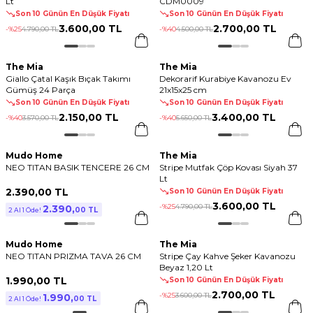
Lt
CDM0009
Son 10 Günün En Düşük Fiyatı
Son 10 Günün En Düşük Fiyatı
3.600
,
00 TL
2.700
,
00 TL
-%
25
4.790
,
00 TL
-%
40
4.500
,
00 TL
The Mia
The Mia
Giallo Çatal Kaşık Bıçak Takımı
Dekorarif Kurabiye Kavanozu Ev
Gümüş 24 Parça
21x15x25 cm
Son 10 Günün En Düşük Fiyatı
Son 10 Günün En Düşük Fiyatı
2.150
,
00 TL
3.400
,
00 TL
-%
40
3.570
,
00 TL
-%
40
5.650
,
00 TL
Mudo Home
The Mia
NEO TITAN BASIK TENCERE 26 CM
Stripe Mutfak Çöp Kovası Siyah 37
Lt
2.390
,
00 TL
Son 10 Günün En Düşük Fiyatı
3.600
,
00 TL
-%
25
4.790
,
00 TL
2.390
,
00 TL
2 Al 1 Öde!
Mudo Home
The Mia
NEO TITAN PRIZMA TAVA 26 CM
Stripe Çay Kahve Şeker Kavanozu
Beyaz 1,20 Lt
1.990
,
00 TL
Son 10 Günün En Düşük Fiyatı
2.700
,
00 TL
-%
25
3.600
,
00 TL
1.990
,
00 TL
2 Al 1 Öde!