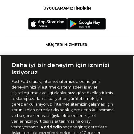
UYGULAMAMIZI İNDİRİN
MÜŞTERİ HİZMETLERİ
FASHFED
Daha iyi bir deneyim için izninizi
istiyoruz
MARKALAR
FashFed olarak, internet sitemizde edindiğiniz
deneyiminizi iyileştirmek, sitemizdeki işlevleri
KOLEKSİYONLAR
kişiselleştirmek ve ilgi alanlarınıza göre özelleştirilmiş
reklam/pazarlama faaliyetleri yürütebilmek için
çerezler kullanıyoruz. İnternet sitemizin çalışması için
GRUP MARKALAR
zorunlu olan çerezler dışındaki çerezlerin kullanımına
ve bu çerezler aracılığıyla elde edilen kişisel
verilerinizin yurt dışına aktarılmasına onay
KURUMSAL
vermiyorsanız
Reddedin
seçeneğine; çerezlere
ilişkin tercihlerinizi yönetmek için ise “Çerezleri