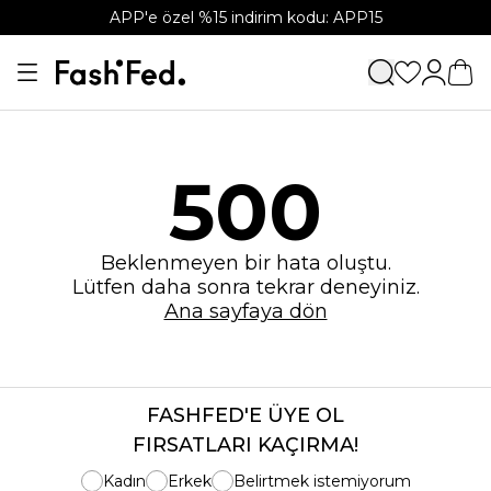
APP'e özel %15 indirim kodu: APP15
500
Beklenmeyen bir hata oluştu.
Lütfen daha sonra tekrar deneyiniz.
Ana sayfaya dön
FASHFED'E ÜYE OL
FIRSATLARI KAÇIRMA!
Kadın
Erkek
Belirtmek istemiyorum