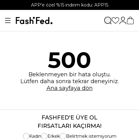
APP'e özel %15 indirim kodu: APP15
500
Beklenmeyen bir hata oluştu.
Lütfen daha sonra tekrar deneyiniz.
Ana sayfaya dön
FASHFED'E ÜYE OL
FIRSATLARI KAÇIRMA!
Kadın
Erkek
Belirtmek istemiyorum