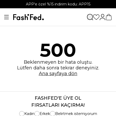
APP'e özel %15 indirim kodu: APP15
500
Beklenmeyen bir hata oluştu.
Lütfen daha sonra tekrar deneyiniz.
Ana sayfaya dön
FASHFED'E ÜYE OL
FIRSATLARI KAÇIRMA!
Kadın
Erkek
Belirtmek istemiyorum