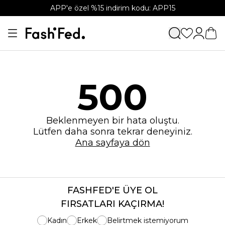
APP'e özel %15 indirim kodu: APP15
500
Beklenmeyen bir hata oluştu.
Lütfen daha sonra tekrar deneyiniz.
Ana sayfaya dön
FASHFED'E ÜYE OL
FIRSATLARI KAÇIRMA!
Kadın
Erkek
Belirtmek istemiyorum