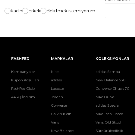
Kadın
Erkek
Belirtmek istemiyorum
FASHFED
MARKALAR
KOLEKSİYONLAR
Kampanyalar
Nike
adidas Samba
Kupon Koşulları
adidas
New Balance 530
FashFed Club
Lacoste
Converse Chuck 70
APP | İndirim
Jordan
Nike Dunk
Converse
adidas Spezial
Calvin Klein
Nike Tech Fleece
Vans
Vans Old Skool
New Balance
Sürdürülebilirlik