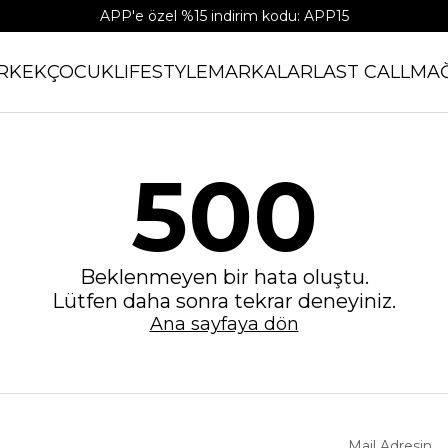
APP'e özel %15 indirim kodu: APP15
RKEK
ÇOCUK
LIFESTYLE
MARKALAR
LAST CALL
MA
500
Beklenmeyen bir hata oluştu.
Lütfen daha sonra tekrar deneyiniz.
Ana sayfaya dön
Mail Adresin