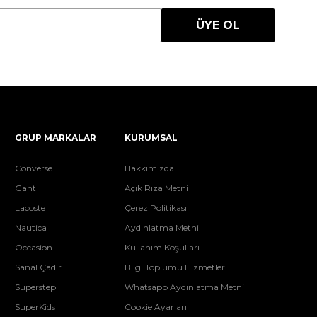
ÜYE OL
GRUP MARKALAR
KURUMSAL
Converse
Hakkımızda
Gant
Açık Rıza Metni
Lacoste
Çerez Politikası
Nautica
Aydınlatma Metni
Occasion
Kullanım Koşulları
Sanal Çadır
Bilgi Toplumu Hizmetleri
Superstep
Whatsapp Aydınlatma Metni
SuperKids
Cookie Ayarları