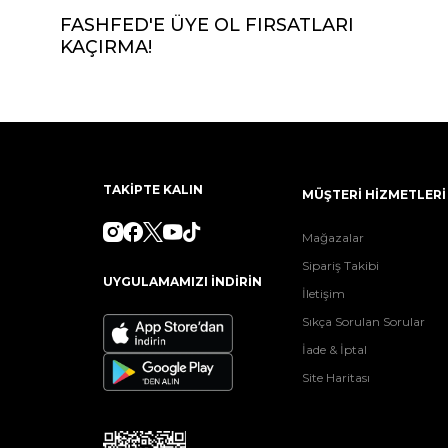
FASHFED'E ÜYE OL FIRSATLARI
KAÇIRMA!
TAKİPTE KALIN
MÜŞTERİ HİZMETLERİ
Mağazalar
Sipariş Takibi
UYGULAMAMIZI İNDİRİN
İletişim
Sıkça Sorulan Sorular
İade & İptal
Site Haritası