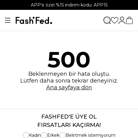
APP'e özel %15 indirim kodu: APP15
500
Beklenmeyen bir hata oluştu.
Lütfen daha sonra tekrar deneyiniz.
Ana sayfaya dön
FASHFED'E ÜYE OL
FIRSATLARI KAÇIRMA!
Kadın
Erkek
Belirtmek istemiyorum