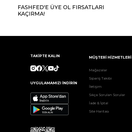
FASHFED'E ÜYE OL FIRSATLARI
KAÇIRMA!
TAKİPTE KALIN
MÜŞTERİ HİZMETLERİ
Mağazalar
Sipariş Takibi
UYGULAMAMIZI İNDİRİN
İletişim
Sıkça Sorulan Sorular
İade & İptal
Site Haritası