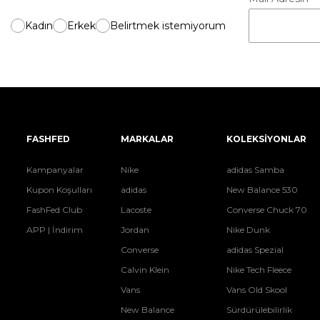
Kadın
Erkek
Belirtmek istemiyorum
FASHFED
MARKALAR
KOLEKSİYONLAR
Kampanyalar
Nike
adidas Samba
Kupon Koşulları
adidas
New Balance 530
FashFed Club
Lacoste
Converse Chuck 70
APP | İndirim
Jordan
Nike Dunk
Converse
adidas Spezial
Calvin Klein
Nike Tech Fleece
Vans
Vans Old Skool
New Balance
Sürdürülebilirlik