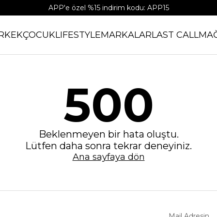
APP'e özel %15 indirim kodu: APP15
RKEK
ÇOCUK
LIFESTYLE
MARKALAR
LAST CALL
MA
500
Beklenmeyen bir hata oluştu.
Lütfen daha sonra tekrar deneyiniz.
Ana sayfaya dön
Mail Adresin