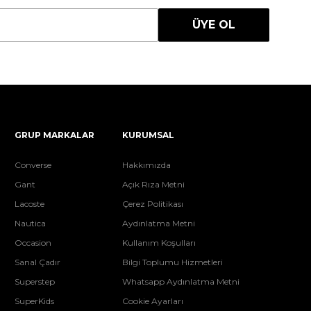
ÜYE OL
GRUP MARKALAR
KURUMSAL
Converse
Hakkımızda
Gant
Açık Rıza Metni
Lacoste
Çerez Politikası
Nautica
Aydınlatma Metni
Occasion
Kullanım Koşulları
Sanal Çadır
Bilgi Toplumu Hizmetleri
Superstep
Whatsapp Aydınlatma Metni
SuperKids
Cookie Ayarları