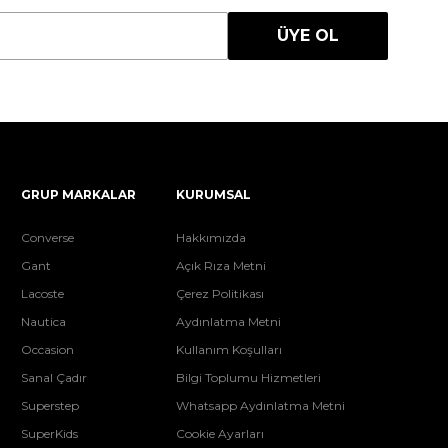
ÜYE OL
GRUP MARKALAR
KURUMSAL
Converse
Hakkımızda
Gant
Açık Rıza Metni
Lacoste
Çerez Politikası
Nautica
Aydınlatma Metni
Occasion
Kullanım Koşulları
Sanal Çadır
Bilgi Toplumu Hizmetleri
Superstep
Whatsapp Aydınlatma Metni
SuperKids
Cookie Ayarları