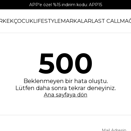
APP'e özel %15 indirim kodu: APP15
RKEK
ÇOCUK
LIFESTYLE
MARKALAR
LAST CALL
MA
500
Beklenmeyen bir hata oluştu.
Lütfen daha sonra tekrar deneyiniz.
Ana sayfaya dön
Mail Adresin