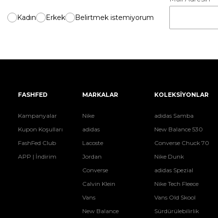
Kadın
Erkek
Belirtmek istemiyorum
FASHFED
MARKALAR
KOLEKSİYONLAR
Kampanyalar
Nike
adidas Samba
Kupon Koşulları
adidas
New Balance 530
FashFed Club
Lacoste
Converse Chuck 70
APP | İndirim
Jordan
Nike Dunk
Converse
adidas Spezial
Calvin Klein
Nike Tech Fleece
Vans
Vans Old Skool
New Balance
Sürdürülebilirlik