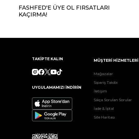
FASHFED'E ÜYE OL FIRSATLARI
KAÇIRMA!
TAKİPTE KALIN
MÜŞTERİ HİZMETLERİ
Mağazalar
Sipariş Takibi
UYGULAMAMIZI İNDİRİN
İletişim
Sıkça Sorulan Sorular
İade & İptal
Site Haritası