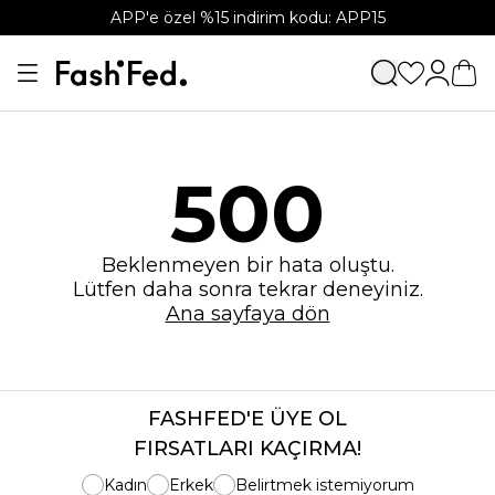
APP'e özel %15 indirim kodu: APP15
500
Beklenmeyen bir hata oluştu.
Lütfen daha sonra tekrar deneyiniz.
Ana sayfaya dön
FASHFED'E ÜYE OL
FIRSATLARI KAÇIRMA!
Kadın
Erkek
Belirtmek istemiyorum