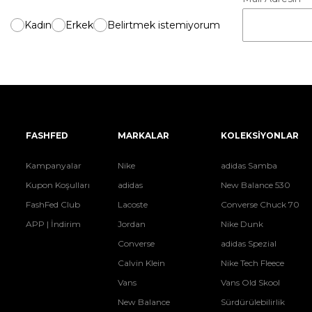
Kadın
Erkek
Belirtmek istemiyorum
FASHFED
MARKALAR
KOLEKSİYONLAR
Kampanyalar
Nike
adidas Samba
Kupon Koşulları
adidas
New Balance 530
FashFed Club
Lacoste
Converse Chuck 70
APP | İndirim
Jordan
Nike Dunk
Converse
adidas Spezial
Calvin Klein
Nike Tech Fleece
Vans
Vans Old Skool
New Balance
Sürdürülebilirlik