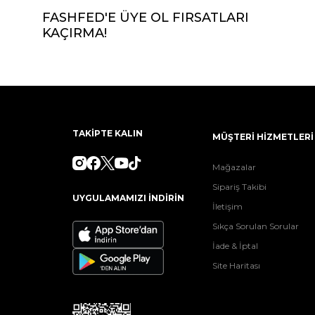
FASHFED'E ÜYE OL FIRSATLARI
KAÇIRMA!
TAKİPTE KALIN
MÜŞTERİ HİZMETLERİ
Mağazalar
Sipariş Takibi
UYGULAMAMIZI İNDİRİN
İletişim
Sıkça Sorulan Sorular
İade & İptal
Site Haritası