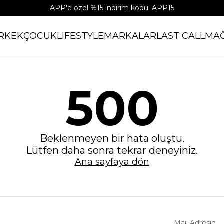
APP'e özel %15 indirim kodu: APP15
RKEK
ÇOCUK
LIFESTYLE
MARKALAR
LAST CALL
MA
500
Beklenmeyen bir hata oluştu.
Lütfen daha sonra tekrar deneyiniz.
Ana sayfaya dön
Mail Adresin