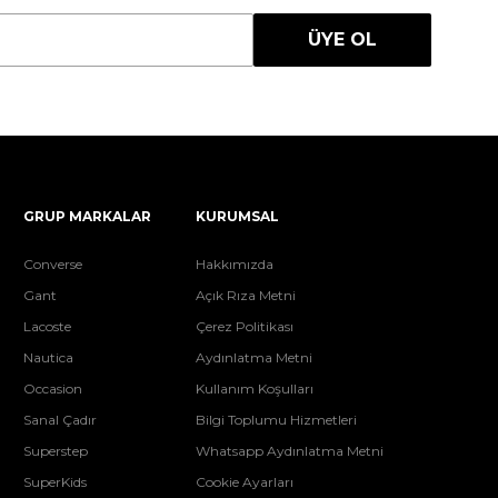
ÜYE OL
GRUP MARKALAR
KURUMSAL
Converse
Hakkımızda
Gant
Açık Rıza Metni
Lacoste
Çerez Politikası
Nautica
Aydınlatma Metni
Occasion
Kullanım Koşulları
Sanal Çadır
Bilgi Toplumu Hizmetleri
Superstep
Whatsapp Aydınlatma Metni
SuperKids
Cookie Ayarları