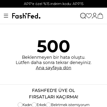
APP'e özel %15 indirim kodu: APP15
500
Beklenmeyen bir hata oluştu.
Lütfen daha sonra tekrar deneyiniz.
Ana sayfaya dön
FASHFED'E ÜYE OL
FIRSATLARI KAÇIRMA!
Kadın
Erkek
Belirtmek istemiyorum