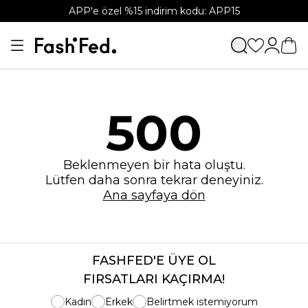
APP'e özel %15 indirim kodu: APP15
500
Beklenmeyen bir hata oluştu.
Lütfen daha sonra tekrar deneyiniz.
Ana sayfaya dön
FASHFED'E ÜYE OL
FIRSATLARI KAÇIRMA!
Kadın
Erkek
Belirtmek istemiyorum