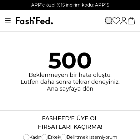
APP'e özel %15 indirim kodu: APP15
500
Beklenmeyen bir hata oluştu.
Lütfen daha sonra tekrar deneyiniz.
Ana sayfaya dön
FASHFED'E ÜYE OL
FIRSATLARI KAÇIRMA!
Kadın
Erkek
Belirtmek istemiyorum