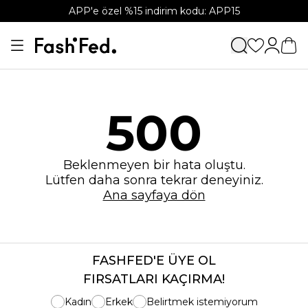
APP'e özel %15 indirim kodu: APP15
500
Beklenmeyen bir hata oluştu.
Lütfen daha sonra tekrar deneyiniz.
Ana sayfaya dön
FASHFED'E ÜYE OL
FIRSATLARI KAÇIRMA!
Kadın
Erkek
Belirtmek istemiyorum