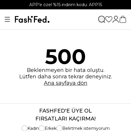
APP'e özel %15 indirim kodu: APP15
500
Beklenmeyen bir hata oluştu.
Lütfen daha sonra tekrar deneyiniz.
Ana sayfaya dön
FASHFED'E ÜYE OL
FIRSATLARI KAÇIRMA!
Kadın
Erkek
Belirtmek istemiyorum