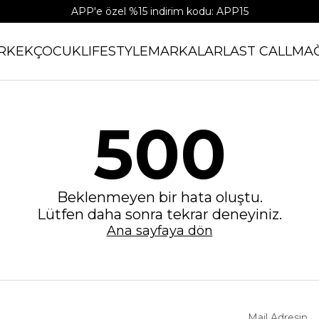
APP'e özel %15 indirim kodu: APP15
RKEK
ÇOCUK
LIFESTYLE
MARKALAR
LAST CALL
MA
500
Beklenmeyen bir hata oluştu.
Lütfen daha sonra tekrar deneyiniz.
Ana sayfaya dön
Mail Adresin