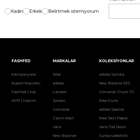
Kadın
Erkek
Belirtmek istemiyorum
FASHFED
MARKALAR
KOLEKSİYONLAR
Kampanyalar
Nike
adidas Samba
Kupon Koşulları
adidas
New Balance 530
FashFed Club
Lacoste
Converse Chuck 70
APP | İndirim
Jordan
Nike Dunk
Converse
adidas Spezial
Calvin Klein
Nike Tech Fleece
Vans
Vans Old Skool
New Balance
Sürdürülebilirlik