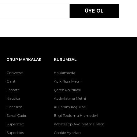
ÜYE OL
GRUP MARKALAR
KURUMSAL
Converse
Hakkımızda
Gant
Açık Rıza Metni
Lacoste
Çerez Politikası
Nautica
Aydınlatma Metni
Occasion
Kullanım Koşulları
Sanal Çadır
Bilgi Toplumu Hizmetleri
Superstep
Whatsapp Aydınlatma Metni
SuperKids
Cookie Ayarları