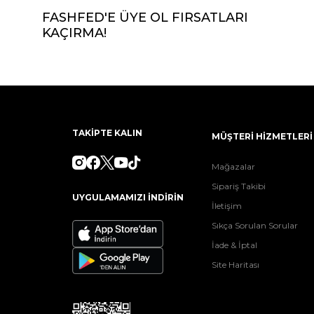
FASHFED'E ÜYE OL FIRSATLARI
KAÇIRMA!
TAKİPTE KALIN
MÜŞTERİ HİZMETLERİ
Mağazalar
Sipariş Takibi
UYGULAMAMIZI İNDİRİN
İletişim
Sıkça Sorulan Sorular
İade & İptal
Site Haritası