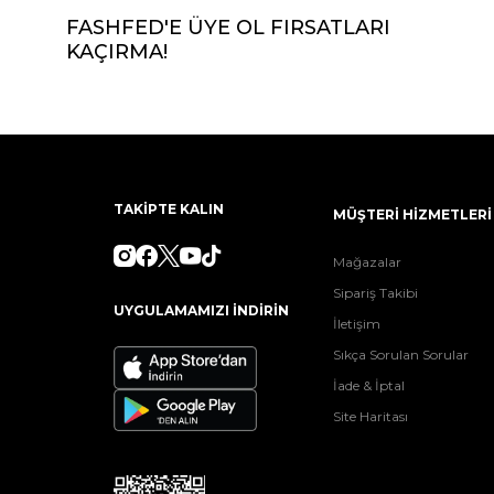
FASHFED'E ÜYE OL FIRSATLARI
KAÇIRMA!
TAKİPTE KALIN
MÜŞTERİ HİZMETLERİ
Mağazalar
Sipariş Takibi
UYGULAMAMIZI İNDİRİN
İletişim
Sıkça Sorulan Sorular
İade & İptal
Site Haritası