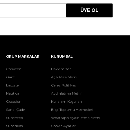
ÜYE OL
GRUP MARKALAR
KURUMSAL
Converse
Hakkımızda
Gant
Açık Rıza Metni
Lacoste
Çerez Politikası
Nautica
Aydınlatma Metni
Occasion
Kullanım Koşulları
Sanal Çadır
Bilgi Toplumu Hizmetleri
Superstep
Whatsapp Aydınlatma Metni
SuperKids
Cookie Ayarları