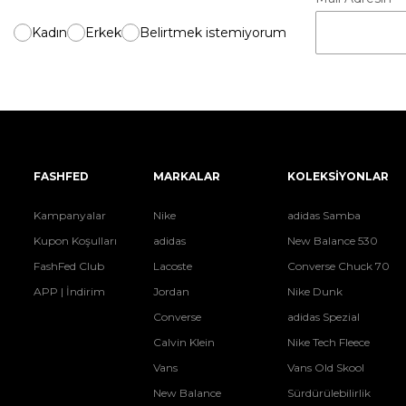
Kadın
Erkek
Belirtmek istemiyorum
FASHFED
MARKALAR
KOLEKSİYONLAR
Kampanyalar
Nike
adidas Samba
Kupon Koşulları
adidas
New Balance 530
FashFed Club
Lacoste
Converse Chuck 70
APP | İndirim
Jordan
Nike Dunk
Converse
adidas Spezial
Calvin Klein
Nike Tech Fleece
Vans
Vans Old Skool
New Balance
Sürdürülebilirlik