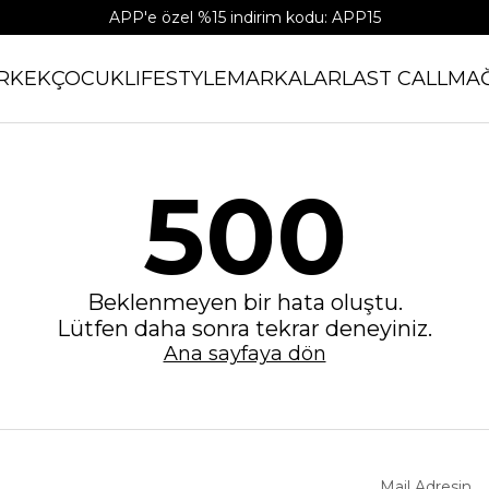
APP'e özel %15 indirim kodu: APP15
RKEK
ÇOCUK
LIFESTYLE
MARKALAR
LAST CALL
MA
500
Beklenmeyen bir hata oluştu.
Lütfen daha sonra tekrar deneyiniz.
Ana sayfaya dön
Mail Adresin