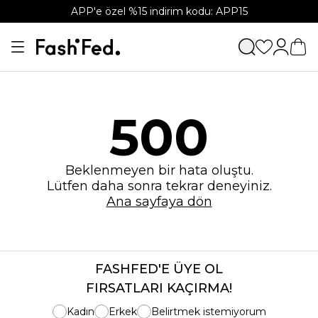
APP'e özel %15 indirim kodu: APP15
500
Beklenmeyen bir hata oluştu.
Lütfen daha sonra tekrar deneyiniz.
Ana sayfaya dön
FASHFED'E ÜYE OL
FIRSATLARI KAÇIRMA!
Kadın
Erkek
Belirtmek istemiyorum