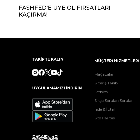
FASHFED'E ÜYE OL FIRSATLARI
KAÇIRMA!
TAKİPTE KALIN
MÜŞTERİ HİZMETLERİ
Mağazalar
Sipariş Takibi
UYGULAMAMIZI İNDİRİN
İletişim
Sıkça Sorulan Sorular
İade & İptal
Site Haritası