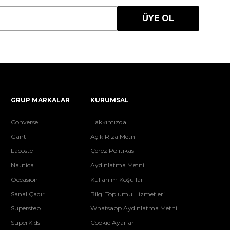
ÜYE OL
GRUP MARKALAR
KURUMSAL
Converse
Hakkımızda
Gant
Açık Rıza Metni
Lacoste
Çerez Politikası
Nautica
Aydınlatma Metni
Occasion
Kullanım Koşulları
Sanal Çadır
Bilgi Toplumu Hizmetleri
Superstep
Whatsapp Aydınlatma Metni
SuperKids
Cookie Ayarları