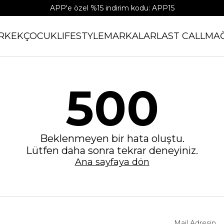
APP'e özel %15 indirim kodu: APP15
RKEK
ÇOCUK
LIFESTYLE
MARKALAR
LAST CALL
MA
500
Beklenmeyen bir hata oluştu.
Lütfen daha sonra tekrar deneyiniz.
Ana sayfaya dön
Mail Adresin