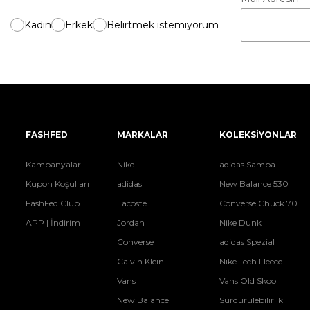
Kadın
Erkek
Belirtmek istemiyorum
FASHFED
MARKALAR
KOLEKSİYONLAR
Kampanyalar
Nike
adidas Samba
Kupon Koşulları
adidas
New Balance 530
FashFed Club
Lacoste
Converse Chuck 70
APP | İndirim
Jordan
Nike Dunk
Converse
adidas Spezial
Calvin Klein
Nike Tech Fleece
Vans
Vans Old Skool
New Balance
Sürdürülebilirlik