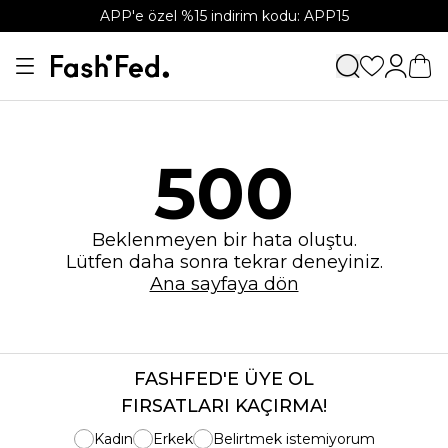
APP'e özel %15 indirim kodu: APP15
500
Beklenmeyen bir hata oluştu.
Lütfen daha sonra tekrar deneyiniz.
Ana sayfaya dön
FASHFED'E ÜYE OL
FIRSATLARI KAÇIRMA!
Kadın
Erkek
Belirtmek istemiyorum