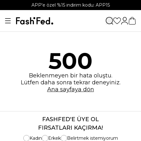
APP'e özel %15 indirim kodu: APP15
500
Beklenmeyen bir hata oluştu.
Lütfen daha sonra tekrar deneyiniz.
Ana sayfaya dön
FASHFED'E ÜYE OL
FIRSATLARI KAÇIRMA!
Kadın
Erkek
Belirtmek istemiyorum