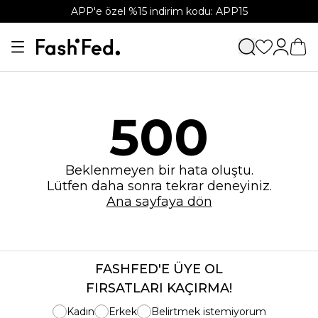
APP'e özel %15 indirim kodu: APP15
500
Beklenmeyen bir hata oluştu.
Lütfen daha sonra tekrar deneyiniz.
Ana sayfaya dön
FASHFED'E ÜYE OL
FIRSATLARI KAÇIRMA!
Kadın
Erkek
Belirtmek istemiyorum