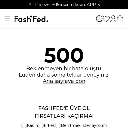
APP'e özel %15 indirim kodu: APP15
500
Beklenmeyen bir hata oluştu.
Lütfen daha sonra tekrar deneyiniz.
Ana sayfaya dön
FASHFED'E ÜYE OL
FIRSATLARI KAÇIRMA!
Kadın
Erkek
Belirtmek istemiyorum