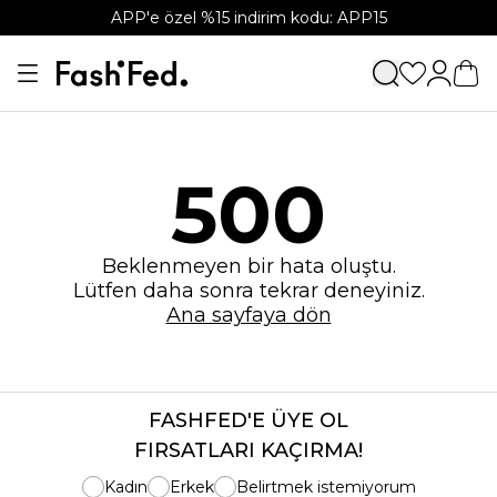
APP'e özel %15 indirim kodu: APP15
500
Beklenmeyen bir hata oluştu.
Lütfen daha sonra tekrar deneyiniz.
Ana sayfaya dön
FASHFED'E ÜYE OL
FIRSATLARI KAÇIRMA!
Kadın
Erkek
Belirtmek istemiyorum