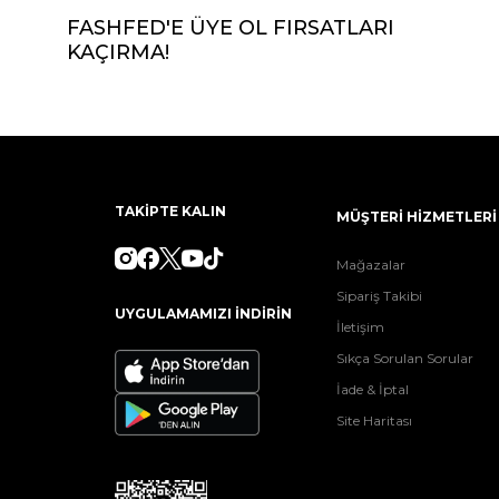
FASHFED'E ÜYE OL FIRSATLARI
KAÇIRMA!
TAKİPTE KALIN
MÜŞTERİ HİZMETLERİ
Mağazalar
Sipariş Takibi
UYGULAMAMIZI İNDİRİN
İletişim
Sıkça Sorulan Sorular
İade & İptal
Site Haritası