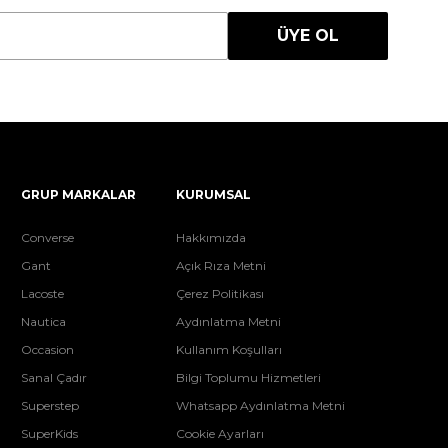
ÜYE OL
GRUP MARKALAR
KURUMSAL
Converse
Hakkımızda
Gant
Açık Rıza Metni
Lacoste
Çerez Politikası
Nautica
Aydınlatma Metni
Occasion
Kullanım Koşulları
Sanal Çadır
Bilgi Toplumu Hizmetleri
Superstep
Whatsapp Aydınlatma Metni
SuperKids
Cookie Ayarları