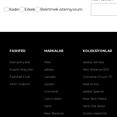
Kadın
Erkek
Belirtmek istemiyorum
FASHFED
MARKALAR
KOLEKSİYONLAR
Kampanyalar
Nike
adidas Samba
Kupon Koşulları
adidas
New Balance 530
FashFed Club
Lacoste
Converse Chuck 70
APP | İndirim
Jordan
Nike Dunk
Converse
adidas Spezial
Calvin Klein
Nike Tech Fleece
Vans
Vans Old Skool
New Balance
Sürdürülebilirlik