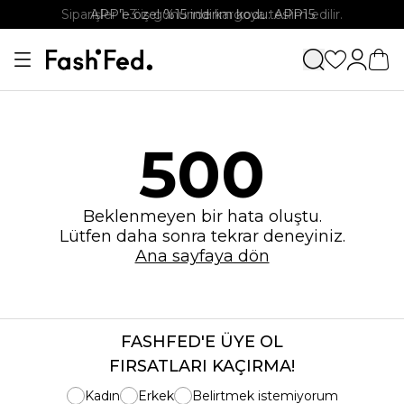
Siparişler 1-3 iş gününde kargoya teslim edilir.
APP'e özel %15 indirim kodu: APP15
500
Beklenmeyen bir hata oluştu.
Lütfen daha sonra tekrar deneyiniz.
Ana sayfaya dön
FASHFED'E ÜYE OL
FIRSATLARI KAÇIRMA!
Kadın
Erkek
Belirtmek istemiyorum