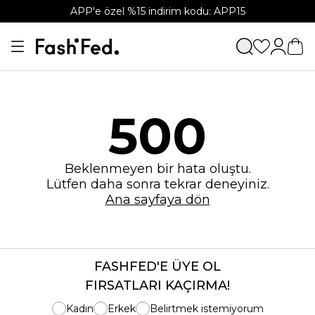
APP'e özel %15 indirim kodu: APP15
500
Beklenmeyen bir hata oluştu.
Lütfen daha sonra tekrar deneyiniz.
Ana sayfaya dön
FASHFED'E ÜYE OL
FIRSATLARI KAÇIRMA!
Kadın
Erkek
Belirtmek istemiyorum