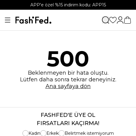
APP'e özel %15 indirim kodu: APP15
500
Beklenmeyen bir hata oluştu.
Lütfen daha sonra tekrar deneyiniz.
Ana sayfaya dön
FASHFED'E ÜYE OL
FIRSATLARI KAÇIRMA!
Kadın
Erkek
Belirtmek istemiyorum