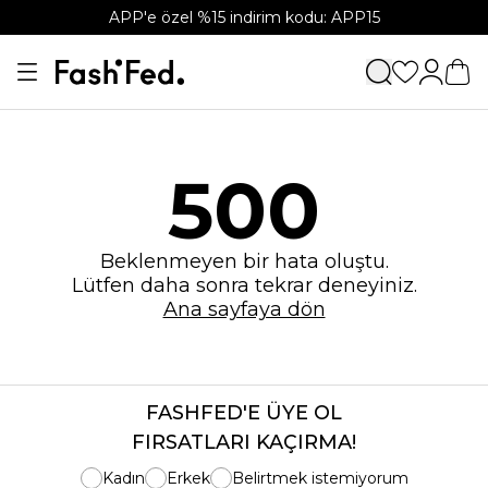
APP'e özel %15 indirim kodu: APP15
500
Beklenmeyen bir hata oluştu.
Lütfen daha sonra tekrar deneyiniz.
Ana sayfaya dön
FASHFED'E ÜYE OL
FIRSATLARI KAÇIRMA!
Kadın
Erkek
Belirtmek istemiyorum