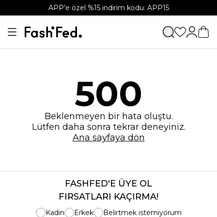
APP'e özel %15 indirim kodu: APP15
500
Beklenmeyen bir hata oluştu.
Lütfen daha sonra tekrar deneyiniz.
Ana sayfaya dön
FASHFED'E ÜYE OL
FIRSATLARI KAÇIRMA!
Kadın
Erkek
Belirtmek istemiyorum