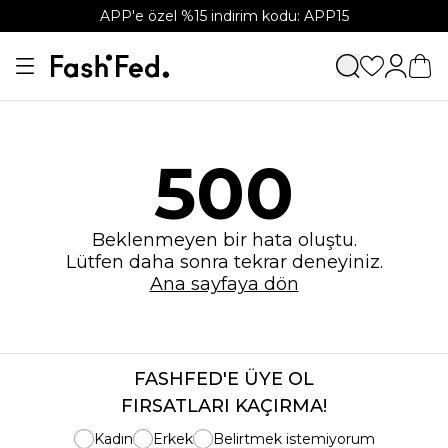
APP'e özel %15 indirim kodu: APP15
500
Beklenmeyen bir hata oluştu.
Lütfen daha sonra tekrar deneyiniz.
Ana sayfaya dön
FASHFED'E ÜYE OL
FIRSATLARI KAÇIRMA!
Kadın
Erkek
Belirtmek istemiyorum