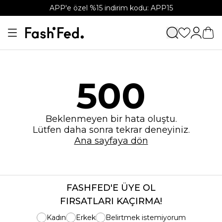
APP'e özel %15 indirim kodu: APP15
500
Beklenmeyen bir hata oluştu.
Lütfen daha sonra tekrar deneyiniz.
Ana sayfaya dön
FASHFED'E ÜYE OL
FIRSATLARI KAÇIRMA!
Kadın
Erkek
Belirtmek istemiyorum