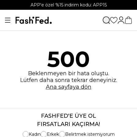
APP'e özel %15 indirim kodu: APP15
500
Beklenmeyen bir hata oluştu.
Lütfen daha sonra tekrar deneyiniz.
Ana sayfaya dön
FASHFED'E ÜYE OL
FIRSATLARI KAÇIRMA!
Kadın
Erkek
Belirtmek istemiyorum