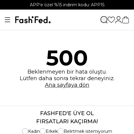
APP'e özel %15 indirim kodu: APP15
500
Beklenmeyen bir hata oluştu.
Lütfen daha sonra tekrar deneyiniz.
Ana sayfaya dön
FASHFED'E ÜYE OL
FIRSATLARI KAÇIRMA!
Kadın
Erkek
Belirtmek istemiyorum