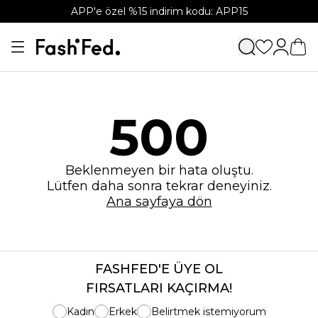
APP'e özel %15 indirim kodu: APP15
500
Beklenmeyen bir hata oluştu.
Lütfen daha sonra tekrar deneyiniz.
Ana sayfaya dön
FASHFED'E ÜYE OL
FIRSATLARI KAÇIRMA!
Kadın
Erkek
Belirtmek istemiyorum