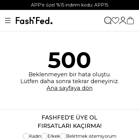
APP'e özel %15 indirim kodu: APP15
500
Beklenmeyen bir hata oluştu.
Lütfen daha sonra tekrar deneyiniz.
Ana sayfaya dön
FASHFED'E ÜYE OL
FIRSATLARI KAÇIRMA!
Kadın
Erkek
Belirtmek istemiyorum