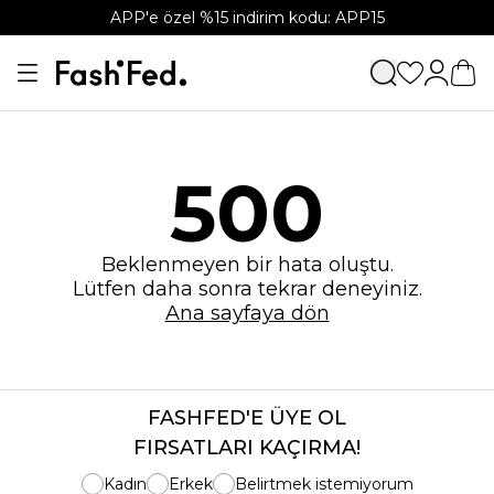
APP'e özel %15 indirim kodu: APP15
500
Beklenmeyen bir hata oluştu.
Lütfen daha sonra tekrar deneyiniz.
Ana sayfaya dön
FASHFED'E ÜYE OL
FIRSATLARI KAÇIRMA!
Kadın
Erkek
Belirtmek istemiyorum