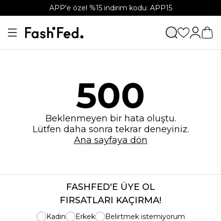
APP'e özel %15 indirim kodu: APP15
500
Beklenmeyen bir hata oluştu.
Lütfen daha sonra tekrar deneyiniz.
Ana sayfaya dön
FASHFED'E ÜYE OL
FIRSATLARI KAÇIRMA!
Kadın
Erkek
Belirtmek istemiyorum