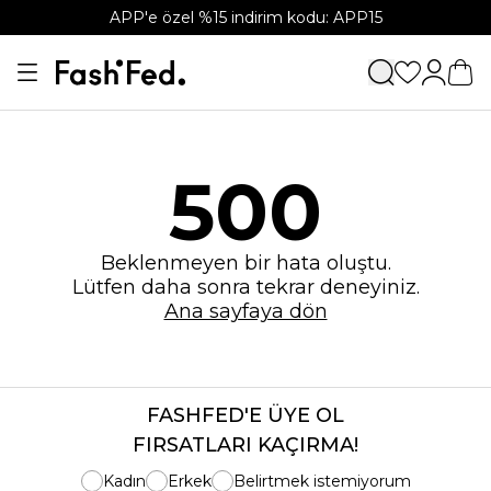
APP'e özel %15 indirim kodu: APP15
500
Beklenmeyen bir hata oluştu.
Lütfen daha sonra tekrar deneyiniz.
Ana sayfaya dön
FASHFED'E ÜYE OL
FIRSATLARI KAÇIRMA!
Kadın
Erkek
Belirtmek istemiyorum