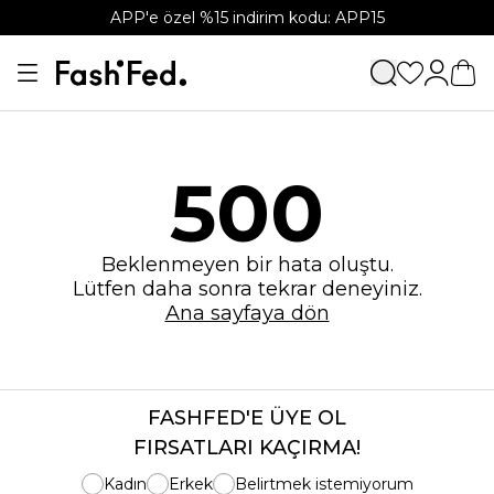
APP'e özel %15 indirim kodu: APP15
500
Beklenmeyen bir hata oluştu.
Lütfen daha sonra tekrar deneyiniz.
Ana sayfaya dön
FASHFED'E ÜYE OL
FIRSATLARI KAÇIRMA!
Kadın
Erkek
Belirtmek istemiyorum