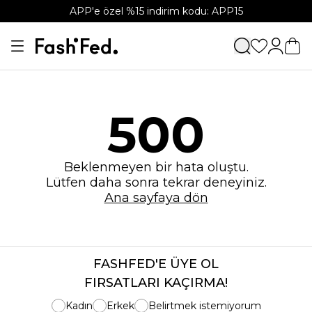
APP'e özel %15 indirim kodu: APP15
500
Beklenmeyen bir hata oluştu.
Lütfen daha sonra tekrar deneyiniz.
Ana sayfaya dön
FASHFED'E ÜYE OL
FIRSATLARI KAÇIRMA!
Kadın
Erkek
Belirtmek istemiyorum