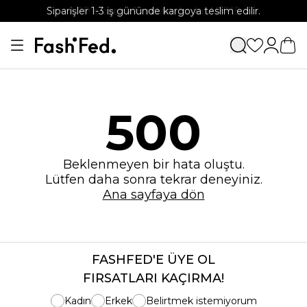
Siparişler 1-3 iş gününde kargoya teslim edilir.
APP'e özel %15 indirim kodu: APP15
500
Beklenmeyen bir hata oluştu.
Lütfen daha sonra tekrar deneyiniz.
Ana sayfaya dön
FASHFED'E ÜYE OL
FIRSATLARI KAÇIRMA!
Kadın
Erkek
Belirtmek istemiyorum