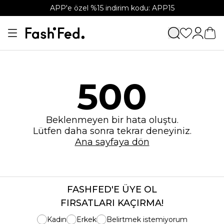
APP'e özel %15 indirim kodu: APP15
500
Beklenmeyen bir hata oluştu.
Lütfen daha sonra tekrar deneyiniz.
Ana sayfaya dön
FASHFED'E ÜYE OL
FIRSATLARI KAÇIRMA!
Kadın
Erkek
Belirtmek istemiyorum