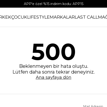
APP'e özel %15 indirim kodu: APP15
RKEK
ÇOCUK
LIFESTYLE
MARKALAR
LAST CALL
MA
500
Beklenmeyen bir hata oluştu.
Lütfen daha sonra tekrar deneyiniz.
Ana sayfaya dön
Mail Adresin