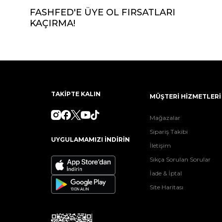
FASHFED'E ÜYE OL FIRSATLARI
KAÇIRMA!
TAKİPTE KALIN
MÜŞTERİ HİZMETLERİ
Mağazalar
Sipariş Takibi
UYGULAMAMIZI İNDİRİN
İletişim
Sıkça Sorulan Sorular
İade & İptal
Site Haritası