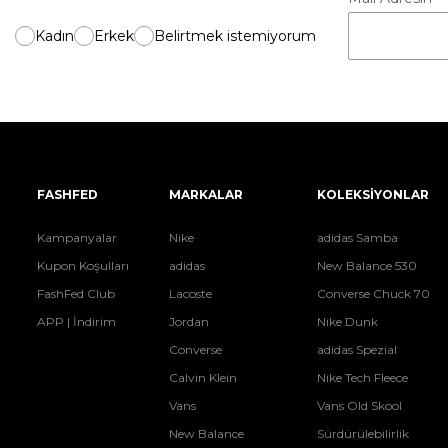
Kadın
Erkek
Belirtmek istemiyorum
FASHFED
MARKALAR
KOLEKSİYONLAR
Kampanyalar
Nike
adidas Samba
Kupon Koşulları
adidas
New Balance 530
FashFed Club
Lacoste
Converse Chuck 70
APP | İndirim
Jordan
Nike Dunk
Converse
adidas Spezial
Calvin Klein
Nike Tech Fleece
Vans
Vans Old Skool
New Balance
Sürdürülebilirlik