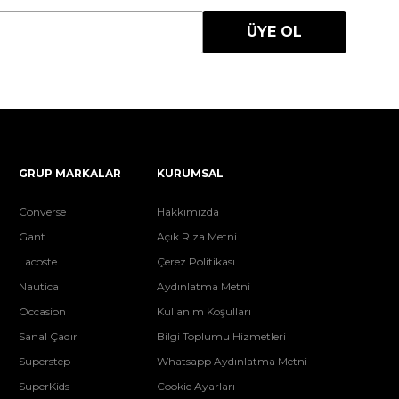
ÜYE OL
GRUP MARKALAR
KURUMSAL
Converse
Hakkımızda
Gant
Açık Rıza Metni
Lacoste
Çerez Politikası
Nautica
Aydınlatma Metni
Occasion
Kullanım Koşulları
Sanal Çadır
Bilgi Toplumu Hizmetleri
Superstep
Whatsapp Aydınlatma Metni
SuperKids
Cookie Ayarları